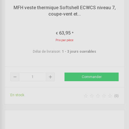
MFH veste thermique Softshell ECWCS niveau 7,
coupe-vent et...
63,95
*
€
Prix par pièce
Délai de livraison:
1 - 3 jours ouvrables
remove
add
Commander
En stock





(0)