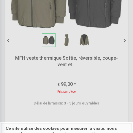
chevron_left
chevron_right
MFH veste thermique Softie, réversible, coupe-
vent et...
99,00
*
€
Prix par pièce
Délai de livraison:
3 - 5 jours ouvrables
Ce site utilise des cookies pour mesurer la visite, nous
remove
add
Commander