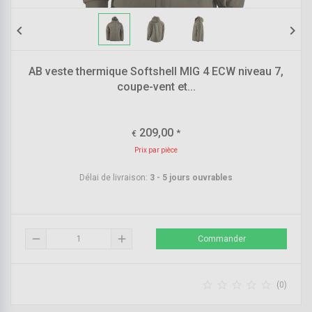
chevron_left
chevron_right
AB veste thermique Softshell MIG 4 ECW niveau 7,
coupe-vent et...
209,00
*
€
Prix par pièce
Délai de livraison:
3 - 5 jours ouvrables
remove
add
Commander





(0)