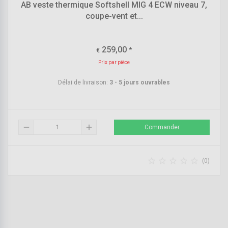
AB veste thermique Softshell MIG 4 ECW niveau 7,
coupe-vent et...
259,00
*
€
Prix par pièce
Délai de livraison:
3 - 5 jours ouvrables
remove
add
Commander





(0)