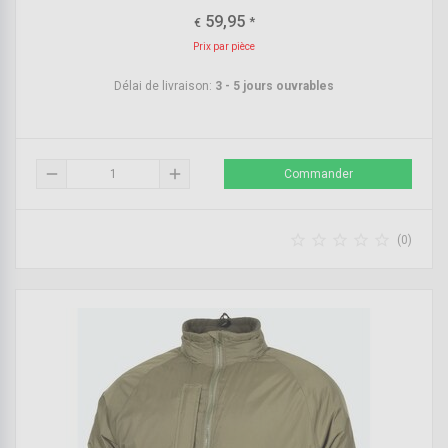
59,95
*
€
Prix par pièce
Délai de livraison:
3 - 5 jours ouvrables
remove
add
Commander





(0)