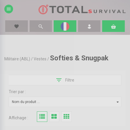
menu
favorite
Softies & Snugpak
Militaire (ABL)
/
Vestes
/
filter_list
Filtre
Trier par :
Nom du produit ...
Affichage :