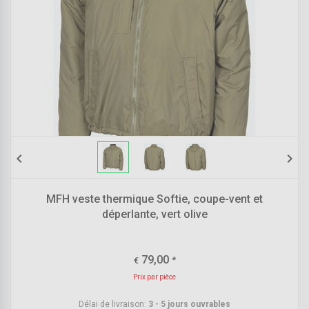
chevron_left
chevron_right
MFH veste thermique Softie, coupe-vent et
déperlante, vert olive
79,00
*
€
Prix par pièce
Délai de livraison:
3 - 5 jours ouvrables