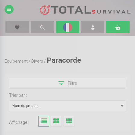
menu
favorite
Paracorde
Équipement
/
Divers
/
filter_list
Filtre
Trier par :
Nom du produit ...
Affichage :