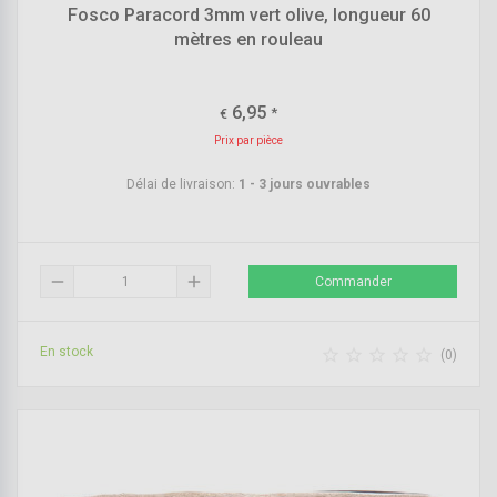
Fosco Paracord 3mm vert olive, longueur 60
mètres en rouleau
6,95
*
€
Prix par pièce
Délai de livraison:
1 - 3 jours ouvrables
remove
add
Commander
En stock





(0)