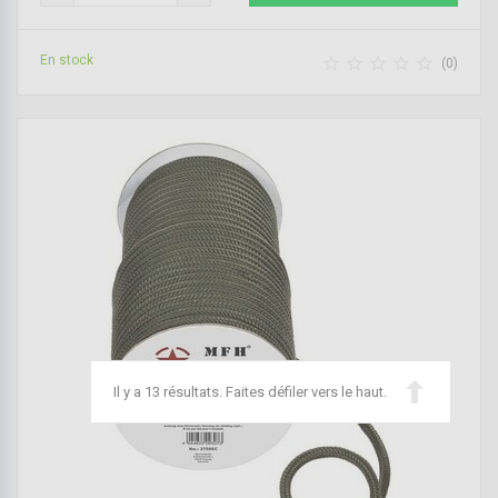
En stock





(0)
Il y a 13 résultats. Faites défiler vers le haut.