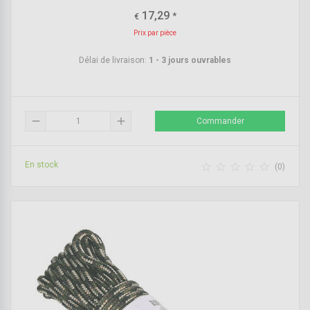
17,29
*
€
Prix par pièce
Délai de livraison:
1 - 3 jours ouvrables
remove
add
Commander
En stock





(0)