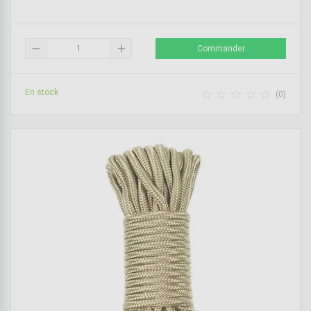
remove
add
Commander
En stock





(0)