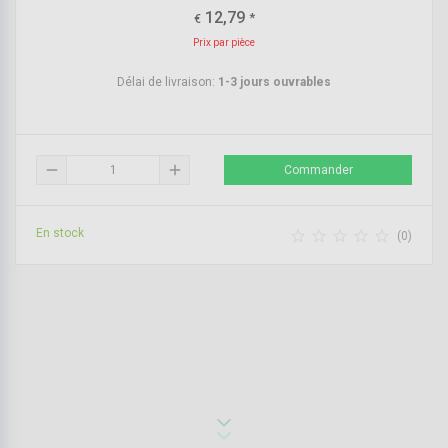
12,79
*
€
Prix par pièce
Délai de livraison:
1-3 jours ouvrables
remove
add
Commander
En stock





(0)