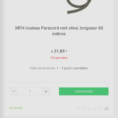
MFH rouleau Paracord vert olive, longueur 60
mètres
31,89
*
€
Prix par pièce
Délai de livraison:
1 - 3 jours ouvrables
remove
add
Commander
En stock





(0)