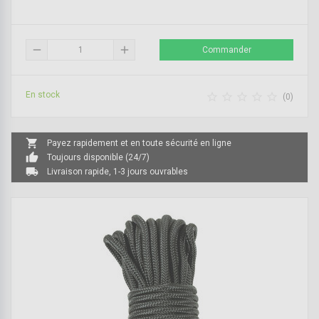
remove
add
Commander
En stock





(0)
shopping_cart
Payez rapidement et en toute sécurité en ligne
thumb_up
Toujours disponible (24/7)
local_shipping
Livraison rapide, 1-3 jours ouvrables