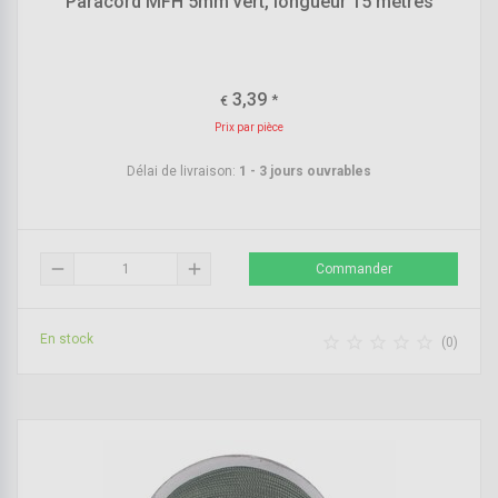
Paracord MFH 5mm vert, longueur 15 mètres
3,39
*
€
Prix par pièce
Délai de livraison:
1 - 3 jours ouvrables
remove
add
Commander
En stock





(0)