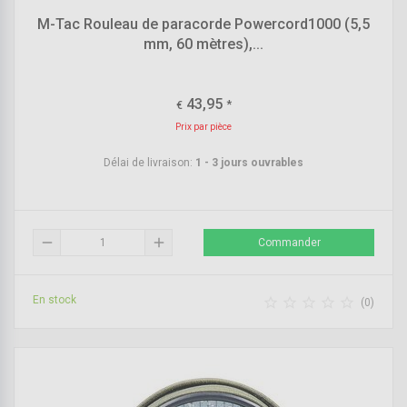
M-Tac Rouleau de paracorde Powercord1000 (5,5
mm, 60 mètres),...
43,95
*
€
Prix par pièce
Délai de livraison:
1 - 3 jours ouvrables
remove
add
Commander
En stock





(0)