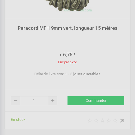
Paracord MFH 9mm vert, longueur 15 mètres
6,75
*
€
Prix par pièce
Délai de livraison:
1 - 3 jours ouvrables
remove
add
Commander
En stock





(0)