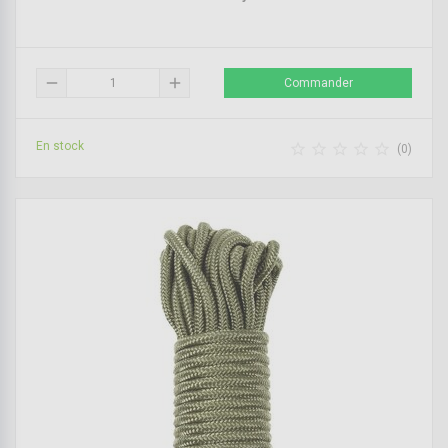
remove
add
Commander
En stock





(0)