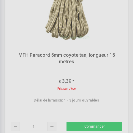
MFH Paracord 5mm coyote tan, longueur 15
mètres
3,39
*
€
Prix par pièce
Délai de livraison:
1 - 3 jours ouvrables
remove
add
Commander