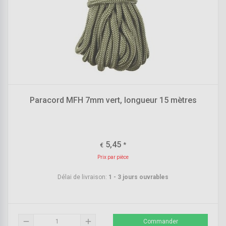
Paracord MFH 7mm vert, longueur 15 mètres
5,45
*
€
Prix par pièce
Délai de livraison:
1 - 3 jours ouvrables
remove
add
Commander