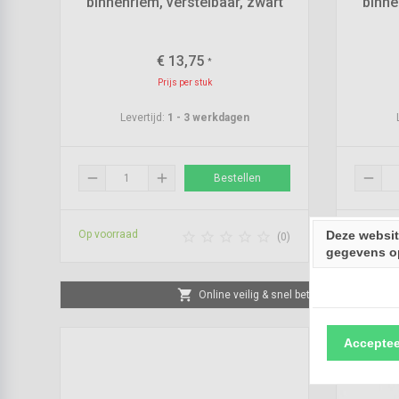
binnenriem, verstelbaar, zwart
binne
€
13,75
*
Prijs per stuk
Levertijd:
1 - 3 werkdagen
remove
add
remove
Bestellen
Op voorraad
Op voorr
Deze websit





(0)
gegevens o
shopping_cart
Online veilig & snel betalen
Acceptee