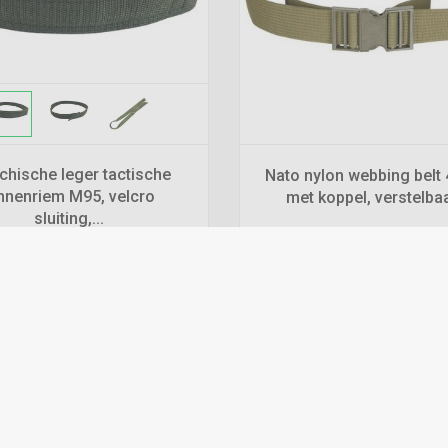
chische leger tactische
Nato nylon webbing belt 
nnenriem M95, velcro
met koppel, verstelbaar
sluiting,...
€
3,99
€
3,49
*
*
Prijs per stuk
Prijs per stuk
Levertijd:
1 - 3 werkdagen
Levertijd:
1 - 3 werkdage
add
Bestellen
Bekijk