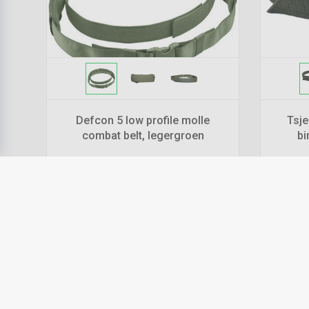
Defcon 5 low profile molle
Tsje
combat belt, legergroen
bi
€
39,00
*
Prijs per stuk
Levertijd:
1 - 3 werkdagen
remove
add
remove
Bestellen