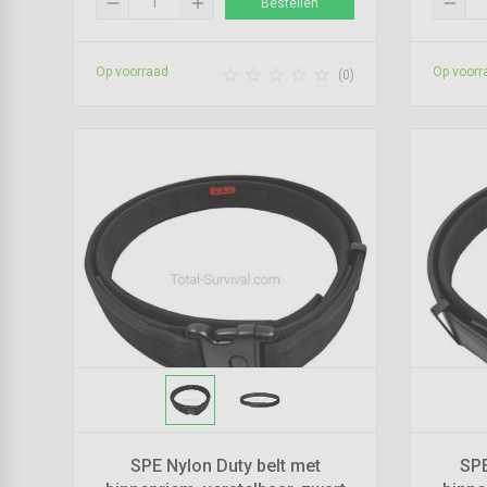
remove
add
remove
Bestellen
Op voorraad
Op voorr





(0)
SPE Nylon Duty belt met
SPE