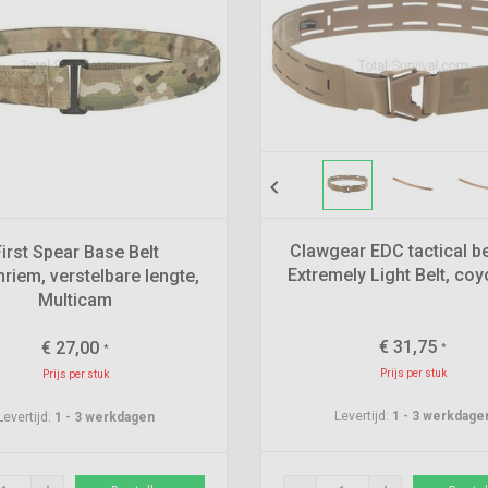
chevron_left
Clawgear EDC tactical be
irst Spear Base Belt
Extremely Light Belt, coy
riem, verstelbare lengte,
Multicam
€
31,75
€
27,00
*
*
Prijs per stuk
Prijs per stuk
Levertijd:
1 - 3 werkdage
Levertijd:
1 - 3 werkdagen