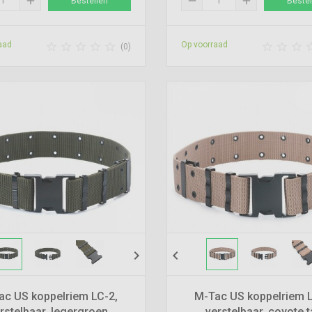
add
remove
add
Bestellen
Bestel
aad
Op voorraad








(0)
chevron_right
chevron_left
ac US koppelriem LC-2,
M-Tac US koppelriem L
rstelbaar, legergroen
verstelbaar, coyote 