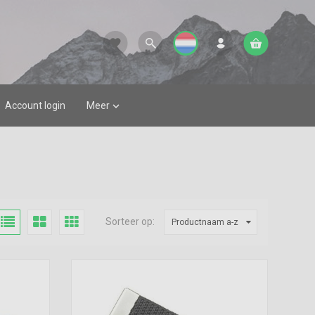
favorite
Account login
Meer

Sorteer op:
Productnaam a-z