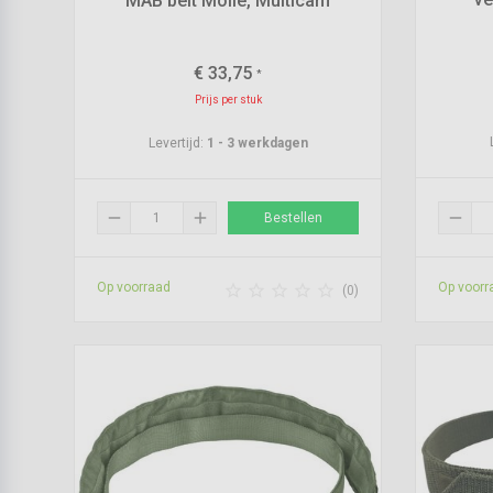
MAB belt Molle, Multicam
€
33,75
*
Prijs per stuk
Levertijd:
1 - 3 werkdagen
remove
add
remove
Bestellen
Op voorraad
Op voorr





(0)