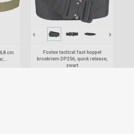
chevron_left
chevron_right
Fostex tactical fast koppel
4,8 cm
broekriem DP256, quick release,
,...
zwart
€
9,49
*
Prijs per stuk
Levertijd:
1 - 3 werkdagen
n
remove
add
Bestellen