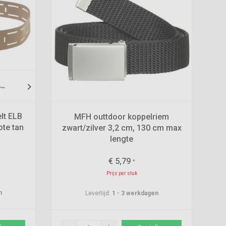
chevron_right
lt ELB
MFH outtdoor koppelriem
ote tan
zwart/zilver 3,2 cm, 130 cm max
lengte
€
5,79
*
Prijs per stuk
n
Levertijd:
1 - 3 werkdagen