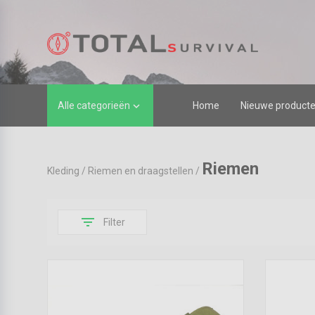
Alle categorieën
Home
Nieuwe product

Riemen
Kleding
/
Riemen en draagstellen
/
filter_list
Filter