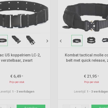
chevron_right
chevron_left
ac US koppelriem LC-2,
Kombat tactical molle 
verstelbaar, zwart
belt met quick release, 
€
6,49
€
21,95
*
*
Prijs per stuk
Prijs per stuk
Levertijd:
1 - 3 werkdagen
Levertijd:
1 - 3 werkdage