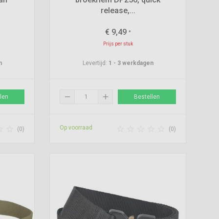
release,...
€
9,49
*
Prijs per stuk
n
Levertijd:
1 - 3 werkdagen
remove
add
len
Bestellen
Op voorraad







(0)
(0)