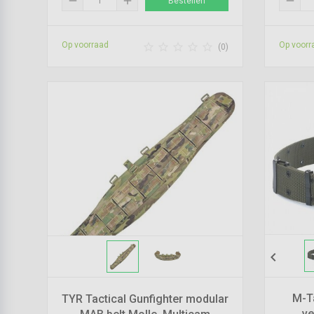
remove
add
remove
Bestellen
Op voorraad
Op voorr





(0)
chevron_left
M-T
TYR Tactical Gunfighter modular
ve