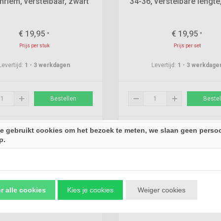
nriem, verstelbaar, zwart
34-36, verstelbare lengte
€
19,95
€
19,95
*
*
Prijs per stuk
Prijs per set
Levertijd:
1 - 3 werkdagen
Levertijd:
1 - 3 werkdage
add
remove
add
Bestellen
Bestel
aad
Op voorraad
e gebruikt cookies om het bezoek te meten, we slaan geen persoo








(0)
p.
thumb_up
Altijd beschikbaar (24/7)
r alle cookies
Kies je cookies
Weiger cookies