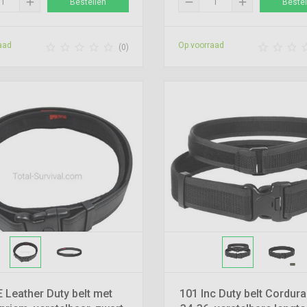
add
remove
add
Bestellen
Bestel
aad
Op voorraad








(0)
 Leather Duty belt met
101 Inc Duty belt Cordur