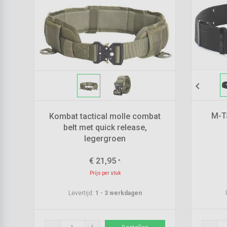
chevron_left
M-T
Kombat tactical molle combat
belt met quick release,
legergroen
€
21,95
*
Prijs per stuk
Levertijd:
1 - 3 werkdagen