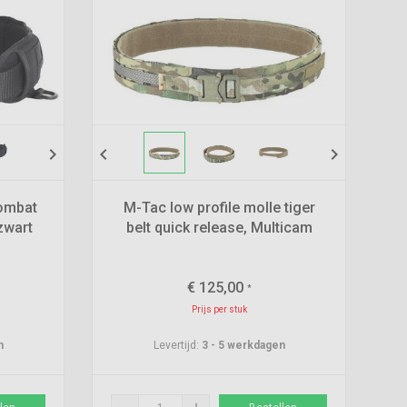
chevron_right
chevron_left
chevron_right
combat
M-Tac low profile molle tiger
zwart
belt quick release, Multicam
€
125,00
*
Prijs per stuk
n
Levertijd:
3 - 5 werkdagen